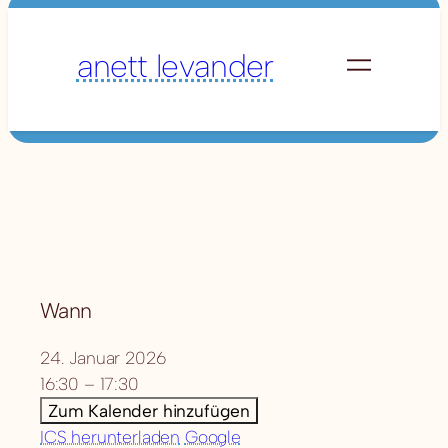
Die Tontauben
„Frauengeflüster“
anett levander
Konzert zur Tea Time
Wann
24. Januar 2026
16:30 – 17:30
Zum Kalender hinzufügen
ICS herunterladen
Google